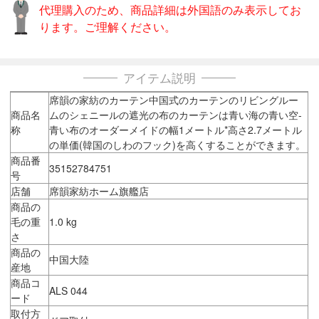
代理購入のため、商品詳細は外国語のみ表示してお
ります。ご理解ください。
アイテム説明
席韻の家紡のカーテン中国式のカーテンのリビングルー
商品名
ムのシェニールの遮光の布のカーテンは青い海の青い空-
称
青い布のオーダーメイドの幅1メートル*高さ2.7メートル
の単価(韓国のしわのフック)を高くすることができます。
商品番
35152784751
号
店舗
席韻家紡ホーム旗艦店
商品の
毛の重
1.0 kg
さ
商品の
中国大陸
産地
商品コ
ALS 044
ード
取付方