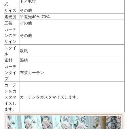
ドア取付
式
サイズ
その他
遮光度
半遮光40%-70%
工芸
その他
カーテ
ンのデ
その他
ザイン
スタイ
欧風
ル
素材
混紡
カーテ
ンタイ
布芸カーテン
プ
カーテ
ンをカ
スタマ
カーテンをカスタマイズします。
イズし
ます。