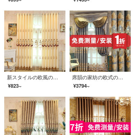
新スタイルの欧風の刺繍のカーテンを貼ります。シフォンの刺繍のカーテンを貼ります。リビングルームの書斎のカーテンをカスタマイズします。フェイリス-黄の布地の高さが2.7 mです。高さを変えて注文してください。幅1 mの布袋の4本爪フックです。
席韻の家紡の欧式のシェニールのカーテンの遮光の刺繍のカーテンは同じタイプの窓のカーテンを注文して作らせて、幅1メートル*高さ2.7メートルの単価(4本の爪のフック)を高くすることができます。
¥823~
¥3794~