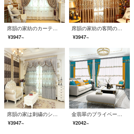
席韻の家紡のカーテンの寝室のカーテンの民族風のクジャクの雪の尼爾と窓のカーテンの注文して作らせます。幅1メートル*高さ2.7メートルの単価(ナノリング)は高くなります。
席韻の家紡の客間の刺繍のカーテンの布芸のカーテンの窓の紗は同じ種類の窓のカーテンを注文して注文して広く1メートル*高さの2.7メートルの単価(ナノリング)を注文して高くなることができます。
¥3947~
¥3947~
席韻の家は刺繍のシニールのカーテンを紡いで近代的な客間の寝室のカーテンの窓の紗を注文して、同じ種類の窓のカーテンを注文して作らせて、幅1メートル*高さ2.7メートルの単価(韓しわの針)を高くすることができます。
金翡翠のプライベートオーダーメイド製品北欧風シンプルなシルクのカーテンの窓紗多色リビングルームの日焼け止め遮光カーテン-G 42シリーズG 42-1(布)フック式1メートル幅オーダーメイド単価
¥3947~
¥2042~