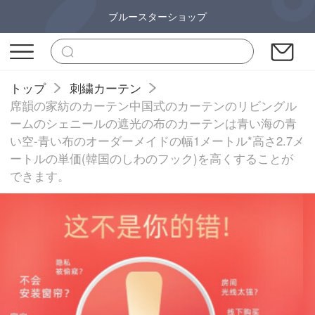
ブルースターショップ
トップ
刺繍カーテン
席韻の家紡のカーテン中国式のカーテンのリビングル
ームのシェニールの遮光の布のカーテンは青い海の青
い空-青い布のオーダーメイドの幅1メートル*高さ2.7メ
ートルの単価(韓国のしわのフック)を高くすることが
できます。