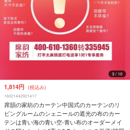
3
/
10
1,814円
(税込み)
16021442921417
席韻の家紡のカーテン中国式のカーテンのリ
ビングルームのシェニールの遮光の布のカー
テンは青い海の青い空-青い布のオーダーメイ