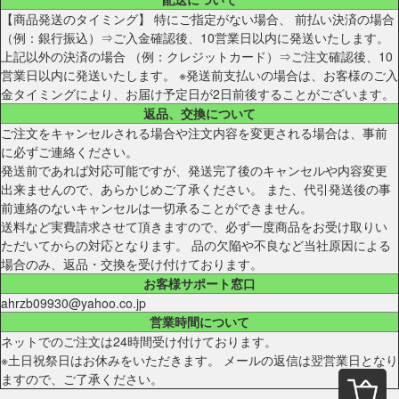
【商品発送のタイミング】 特にご指定がない場合、 前払い決済の場合
（例：銀行振込）⇒ご入金確認後、10営業日以内に発送いたします。
上記以外の決済の場合 （例：クレジットカード）⇒ご注文確認後、10
営業日以内に発送いたします。 ※発送前支払いの場合は、お客様のご入
金タイミングにより、お届け予定日が2日前後することがございます。
返品、交換について
ご注文をキャンセルされる場合や注文内容を変更される場合は、事前
に必ずご連絡ください。
発送前であれば対応可能ですが、発送完了後のキャンセルや内容変更
出来ませんので、あらかじめご了承ください。 また、代引発送後の事
前連絡のないキャンセルは一切承ることができません。
送料など実費請求させて頂きますので、必ず一度商品をお受け取りい
ただいてからの対応となります。 品の欠陥や不良など当社原因による
場合のみ、返品・交換を受け付けております。
お客様サポート窓口
ahrzb09930@yahoo.co.jp
営業時間について
ネットでのご注文は24時間受け付けております。
※土日祝祭日はお休みをいただきます。 メールの返信は翌営業日となり
ますので、ご了承ください。