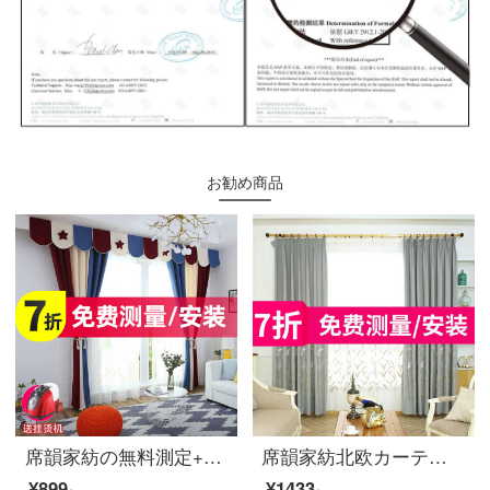
お勧め商品
席韻家紡の無料測定+カーテンを取り付けてカーテンをカスタマイズします。部屋全体のカーテンを設計します。断熱式の日よけを防ぐために、部屋のリビングルームにカーテンを厚くします。
席韻家紡北欧カーテンカーテン遮光寝室のバルコニーのカーテンカーテンは、葦の花が咲くようにカスタマイズできます。銀布オーダーメイド幅1 m*高さ2.7 mの単価(四本爪フック)を高くします。
¥899~
¥1433~