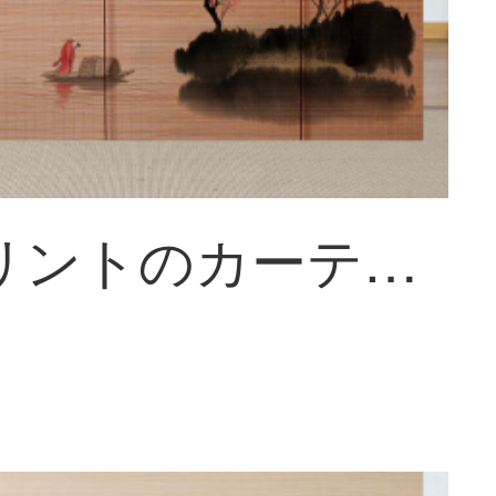
世軒プリントのカーテンカーテンカーテン玄関の背景装飾の仕切り遮光中華茶室の雰囲気A 001