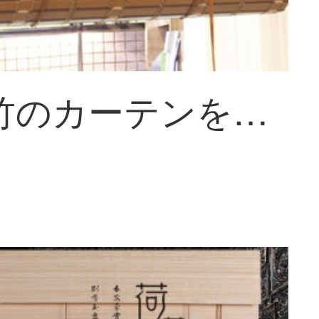
世軒は竹のカーテンを模して、防水防火防カビカーテンを遮光し、客間の仕切り式昇降門のカーテンPVC日本式禅意古典カーテン防火防水防カビD項（一幅1.8メートル未満）