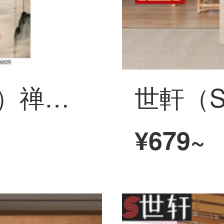
世軒（SHIXUAN）禅の意味は竹のカーテンを飾って昇降します。カーテンの遮光は中国風の復古山水画のカーテンの竹のカーテンの禅の意味を遮断します。
¥679~