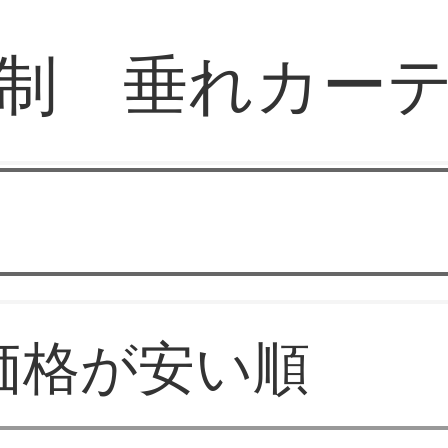
制 垂れカー
ブルースターショップ
価格が安い順