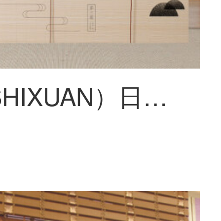
世軒（SHIXUAN）日本式禅意プリントカーテン中国式昇降カーテン復古シャッター遮光仕切り茶室屏風カーテン014