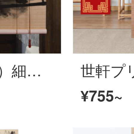
世軒（SHIXUAN）細糸の竹のカーテンを巻き、中国風の復古屏風のカーテンを仕切ります。玄関レストランの家庭用カーテンを掛けます。
¥755~