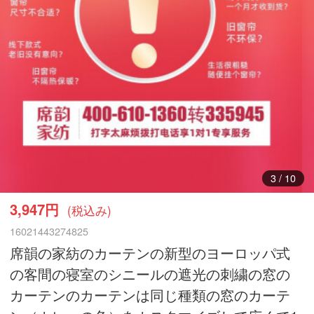
3
/
10
3,947円
(税込み)
16021443274825
席韻の家紡のカーテンの新型のヨーロッパ式
の客間の寝室のシニールの遮光の刺繍の窓の
カーテンのカーテンは同じ種類の窓のカーテ