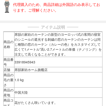
代理購入のため、商品詳細は外国語のみ表示してお
ります。ご理解ください。
アイテム説明
席韻の家紡のカーテンの新型のヨーロッパ式の客間の寝室
のシニールの遮光する刺繍の窓のカーテンのカーテンは同
商品の
じ種類の窓のカーテン（カレーの色）をカスタマイズして
名称
広くて1メートル*高い2.7メートルの単価（ナノリング）を
注文して高くなることができます。
商品番
33918945943
号
店舗
席韻家紡ホーム旗艦店
商品の
毛の重
1.0 kg
さ
商品の
中国大陸
産地
商品コ
花がたくさん咲いています。
ード