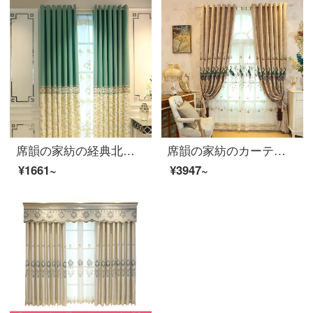
席韻の家紡の経典北欧風のカーテンの刺繍のカーテンの布の居間の部屋のカーテンは注文して作らせて、幅1メートル*高さ2.7メートルの単価(4本の爪付き)を高くすることができます。
席韻の家紡のカーテンの寝室のカーテンの民族風のクジャクの雪の尼爾と窓のカーテンの注文して作らせます。幅1メートル*高さ2.7メートルの単価(ナノリング)は高くなります。
¥1661~
¥3947~