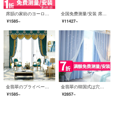
席韻の家紡のヨーロッパ式の客間の寝室の遮光の刺繍のカーテンの寝室の客間の室内は注文して作らせます。同じ窓のカーテンを注文して作らせます。高さ1メートル*高さ2.7メートルの単価(韓国のしわのフック)は高くなります。
全国免费测量/安装 席韵家纺 窗帘 成品窗帘隔热防晒遮光 定制加厚落地仿亚麻素色客厅卧室窗帘布 1500尊享特权:下单立抵1600再送豪礼 定做宽1米*高2.7米单价（四爪钩）可改高
¥1585~
¥11427~
金翡翠のプライベートオーダーメイド製品北欧風の高級カーテンリビングルームの遮光多色の美しい布のカーテン-G 40シリーズG 40-12(紗)フック式の1メートル幅オーダーメイド単価
金翡翠の韓国式は穴が開けられないで、星の完成品のカーテンの窓の紗の寝室のベランダのネットの赤い翻り窓の2階建ての日よけのカーテンを注文して、青い布に紗の幅を加えて3メートル*高さ2.7メートル(穴を開けて式を打って平らにならします)をプラスします。
¥1585~
¥2857~