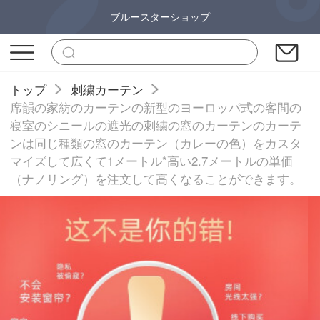
ブルースターショップ
トップ
刺繍カーテン
席韻の家紡のカーテンの新型のヨーロッパ式の客間の
寝室のシニールの遮光の刺繍の窓のカーテンのカーテ
ンは同じ種類の窓のカーテン（カレーの色）をカスタ
マイズして広くて1メートル*高い2.7メートルの単価
（ナノリング）を注文して高くなることができます。