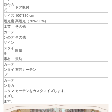
取付方
ドア取付
式
サイズ
100*130 cm
遮光度
高遮光（70%-90%）
工芸
その他
カーテ
ンのデ
その他
ザイン
スタイ
欧風
ル
素材
混紡
カーテ
ンタイ
布芸カーテン
プ
カーテ
ンをカ
スタマ
カーテンをカスタマイズします。
イズし
ます。