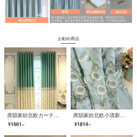
お勧め商品
席韻家紡北欧カーテンリビングルームのカーテンカーテン刺繍のカーテン生地のカーテンをカスタマイズしました。1メートルの幅*高さ2.7メートルの単価(四本の爪)を高くします。
席韻家紡北欧小清新朝顔のリビングルームの遮光カーテンのつぼみが咲き始めました。青い布のオーダーメイド幅は1メートル*高さ2.7メートルの単価(ナノリング)が高くなります。
¥1661~
¥1814~