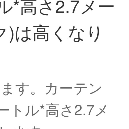
*高さ2.7メー
ク)は高くなり
います。カーテン
トル*高さ2.7メ