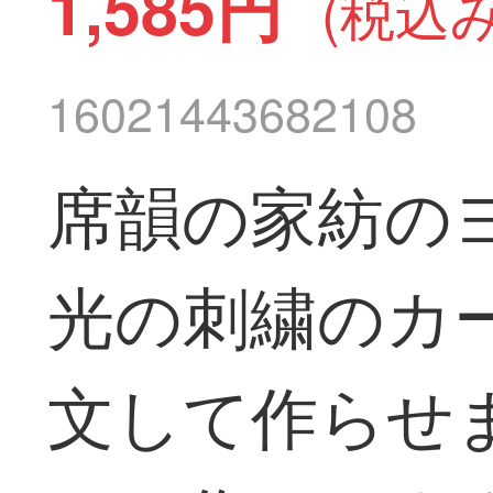
1,585円
(税込み
16021443682108
席韻の家紡の
光の刺繍のカ
文して作らせ