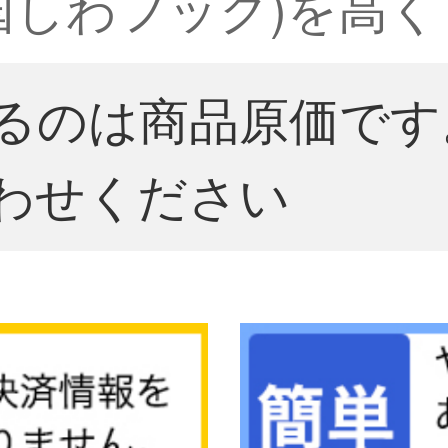
国しわフック)を高
るのは商品原価です
わせください