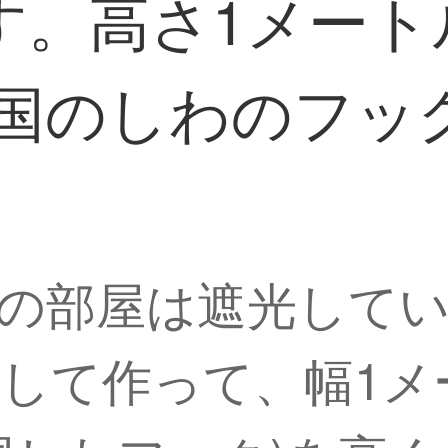
。高さ1メートル
国のしわのフッ
の部屋は遮光して
して作って、幅1メー