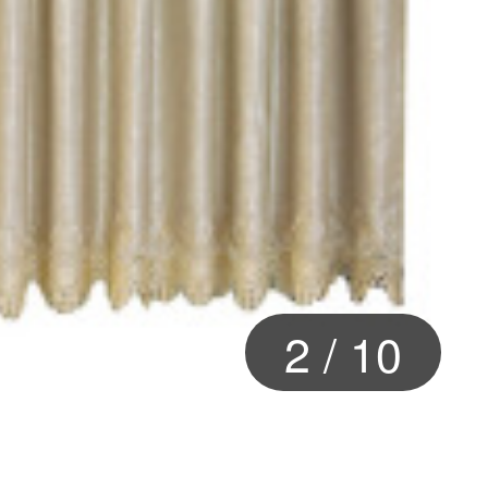
2
/
10