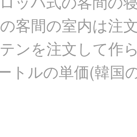
ロッパ式の客間の
の客間の室内は注
テンを注文して作ら
メートルの単価(韓国