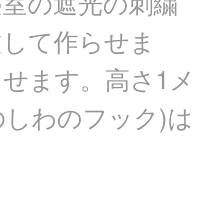
寝室の遮光の刺繍
文して作らせま
せます。高さ1メ
のしわのフック)は