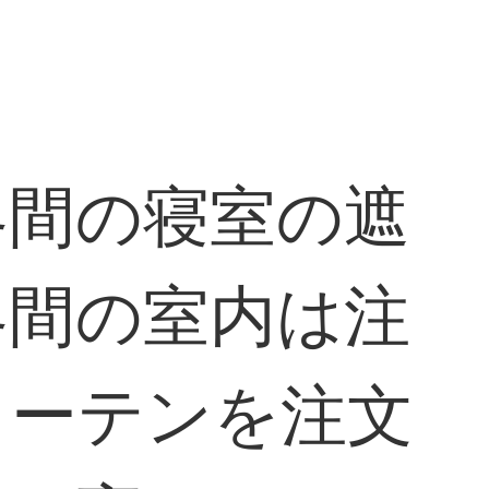
客間の寝室の遮
客間の室内は注
カーテンを注文