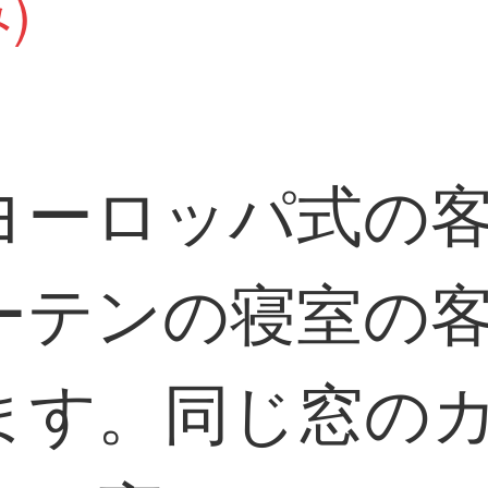
)
ヨーロッパ式の
ーテンの寝室の
ます。同じ窓の