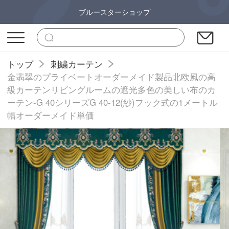
ブルースターショップ
トップ
刺繍カーテン
金翡翠のプライベートオーダーメイド製品北欧風の高
級カーテンリビングルームの遮光多色の美しい布のカ
ーテン-G 40シリーズG 40-12(紗)フック式の1メートル
幅オーダーメイド単価