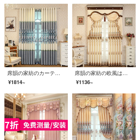
席韻の家紡のカーテン中国式のカーテンのリビングルームのシェニールの遮光の布のカーテンは青い海の青い空-青い布のオーダーメイドの幅1メートル*高さ2.7メートルの単価(韓国のしわのフック)を高くすることができます。
席韻の家紡の欧風は绒を貼って刺繍のカーテンを貼って客間の床につきますベランダの完成品のカーテンは浅いオレンジの黄色の布(17-15)を注文して作らせます。幅1メートル*高さ2.7メートルの単価(4本の爪のフック)は高さを変えることができます。
¥1814~
¥1136~