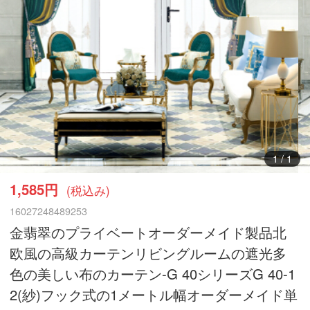
1
/
1
1,585円
(税込み)
16027248489253
金翡翠のプライベートオーダーメイド製品北
欧風の高級カーテンリビングルームの遮光多
色の美しい布のカーテン-G 40シリーズG 40-1
2(紗)フック式の1メートル幅オーダーメイド単