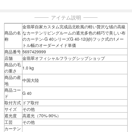
アイテム説明
金翡翠自家カスタム完成品北欧風の軽い贅沢な绒の高級
商品の名
なカーテンリビングルームの遮光多色の精巧で美しい布
称
のカーテン-G 40シリーズG 40-12(紗)フック式の1メー
トル幅のオーダーメイド単価
商品番号
5697429999
店舗
金翡翠オフィシャルフラッグシップショップ
商品の毛
1.0 kg
の重さ
商品の産
中国大陸
地
商品コー
G 40
ド
取付方式
ドア取付
サイズ
その他
遮光度
高遮光（70%-90%）
工芸
その他
カーテン