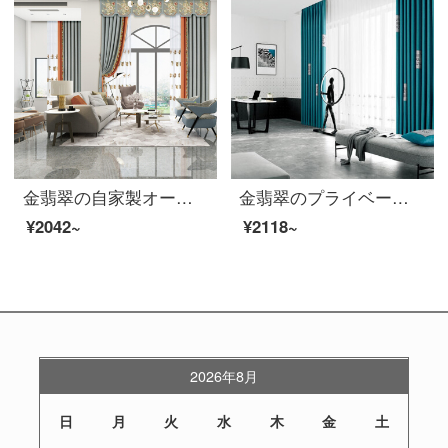
金翡翠の自家製オーダーメイド製品の新中国式綿麻カーテン遮光式日除け寝室客間の多種類の色は厚い遮光カーテン布-HT-04(布)フック式の1メートル幅オーダーメイド単価です。
金翡翠のプライベートオーダーメイド製品北欧のシンプルな風真糸の綿のカーテンの窓には多色のリビングルームの窓が厚く、高遮光のカーテンが付いています。G 39シリーズG 39-1（布）の穴を開けます。
¥2042~
¥2118~
2026年8月
日
月
火
水
木
金
土