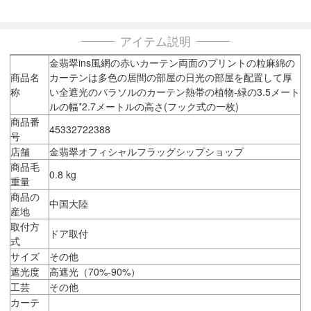
アイテム説明
金翡翠ins風網の赤いカーテン両面のプリントの粒麻綿の
商品名
カーテンは多色の居間の部屋の日光の部屋を配置して厚
称
い全遮光のパラソルのカーテン熱帯の植物-緑の3.5メート
ルの幅*2.7メートルの高さ(フック式の一枚)
商品番
45332722388
号
店舗
金翡翠オフィシャルフラッグシップショップ
商品毛
0.8 kg
重量
商品の
中国大陸
産地
取付方
ドア取付
式
サイズ
その他
遮光度
高遮光（70%-90%）
工芸
その他
カーテ