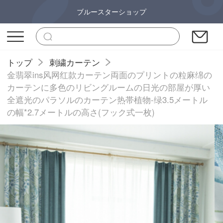
ブルースターショップ
トップ
刺繍カーテン
金翡翠ins风网红款カーテン両面のプリントの粒麻绵の
カーテンに多色のリビングルームの日光の部屋が厚い
全遮光のパラソルのカーテン热帯植物-绿3.5メートル
の幅*2.7メートルの高さ(フック式一枚)