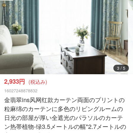
3
/
5
2,933円
(税込み)
16027248878832
金翡翠ins风网红款カーテン両面のプリントの
粒麻绵のカーテンに多色のリビングルームの
日光の部屋が厚い全遮光のパラソルのカーテ
ン热帯植物-绿3.5メートルの幅*2.7メートルの