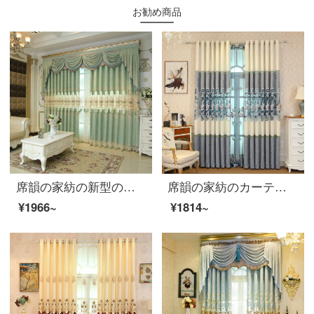
お勧め商品
席韻の家紡の新型の客間の寝室のベランダのシニールのカーテンの刺繍の窓のカーテンはカスタマイズすることができます青緑色の布の注文して作らせます。幅1メートル*高さ2.7メートルの単価(4本の爪のフック)は高さを変えることができます。
席韻の家紡のカーテン中国式のカーテンのリビングルームのシェニールの遮光の布のカーテンは青い海の青い空-青い布のオーダーメイドの幅1メートル*高さ2.7メートルの単価(韓国のしわのフック)を高くすることができます。
¥1966~
¥1814~