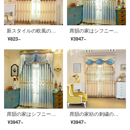
新スタイルの欧風の刺繍のカーテンを貼ります。シフォンの刺繍のカーテンを貼ります。リビングルームの書斎のカーテンをカスタマイズします。フェイリス-黄の布地の高さが2.7 mです。高さを変えて注文してください。幅1 mの布袋の4本爪フックです。
席韻の家はシフニールを紡いで透かして刺繍の客間の寝室の遮光のカーテンの窓の紗を編制して同じタイプの窓のカーテンを注文して作らせて広くて1メートル*高い2.7メートルの単価(韓のしわの針)を注文して高くなることができます。
¥823~
¥3947~
席韻の家はシフニールを紡いで透かして刺繍の客間の寝室の遮光のカーテンの窓の紗を編制して同じタイプの窓のカーテンを注文して作らせて広くて1メートル*高い2.7メートルの単価(韓のしわの針)を注文して高くなることができます。
席韻の家紡の刺繍の半遮光のシェニールのカーテンの布の窓の紗は同じ種類の窓のカーテンをカスタマイズして広く1メートル*高さの2.7メートルの単価(ナノリング)を注文して高くなることができます。
¥3947~
¥3947~