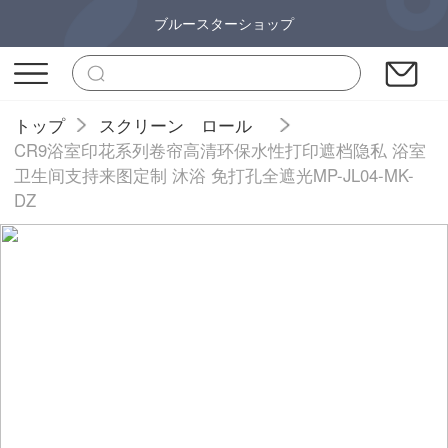
ブルースターショップ
トップ
スクリーン ロール
CR9浴室印花系列卷帘高清环保水性打印遮档隐私 浴室
卫生间支持来图定制 沐浴 免打孔全遮光MP-JL04-MK-
DZ