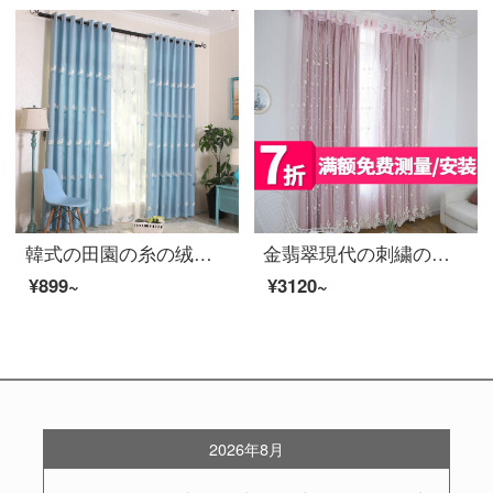
韓式の田園の糸の绒の麻は蒲公英の刺繍の遮光のカーテンの布地を刺繍して、蒲公英を注文して作らせます。青い布の高さは2.7 mです。
金翡翠現代の刺繍の窓の紗の純色の遮光布の寝室のリビングルームの少女の心の完成品のカーテンのガーゼは特注して粉の紗+布の幅の3.5*2.7メートルを敷きます
¥899~
¥3120~
2026年8月