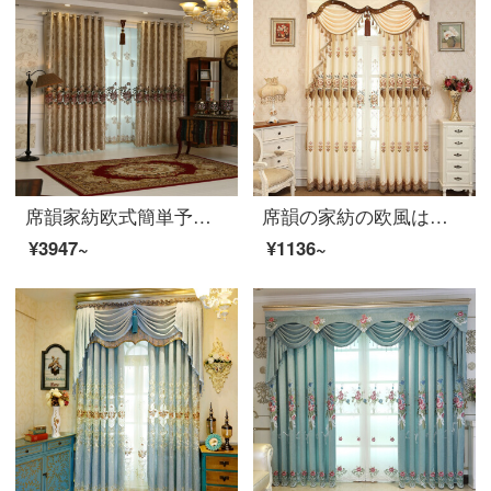
席韻家紡欧式簡単予約現代カーテンのリビングルームの遮光窓の下でカーテンをカスタマイズします。同じタイプの窓のカーテンをオーダーメードして、幅1メートル*高さ2.7メートルの単価(韓国のしわフック)を高くします。
席韻の家紡の欧風は绒を貼って刺繍のカーテンを貼って客間の床につきますベランダの完成品のカーテンは浅いオレンジの黄色の布(17-15)を注文して作らせます。幅1メートル*高さ2.7メートルの単価(4本の爪のフック)は高さを変えることができます。
¥3947~
¥1136~