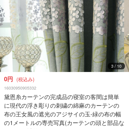
3
/
10
0円
(税込み)
16030950905332
黛恩糸カーテンの完成品の寝室の客間は簡単
に現代の浮き彫りの刺繍の綿麻のカーテンの
布の王女風の遮光のアジサイの玉-緑の布の幅
の1メートルの専売写真(カーテンの頭と部品な