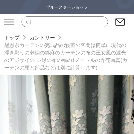
ブルースターショップ
トップ
カントリー
黛恩糸カーテンの完成品の寝室の客間は簡単に現代の
浮き彫りの刺繍の綿麻のカーテンの布の王女風の遮光
のアジサイの玉-緑の布の幅の1メートルの専売写真(カ
ーテンの頭と部品などは別に計算します)