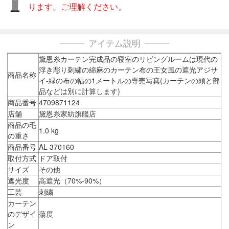
ります。ご理解ください。
アイテム説明
黛恩糸カーテン完成品の寝室のリビングルームは現代の
浮き彫り刺繍の綿麻のカーテン布の王女風の遮光アジサ
商品名称
イ-緑の布の幅の1メートルの専売写真(カーテンの頭と部
品などは別に計算します)
商品番号
4709871124
店舗
黛恩糸家紡旗艦店
商品の毛
1.0 kg
の重さ
商品番号
AL 370160
取付方式
ドア取付
サイズ
その他
遮光度
高遮光（70%-90%）
工芸
刺繍
カーテン
のデザイ
蕩度
ン