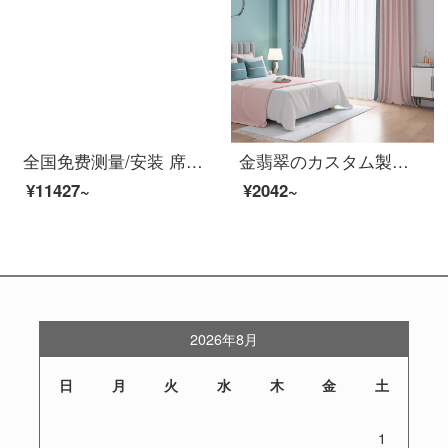
全国免费测量/安装 席韵家纺 窗帘 成品窗帘隔热防晒遮光 定制加厚落地仿亚麻素色客厅卧室窗帘布 1500尊享特权:下单立抵1600再送豪礼 定做宽1米*高2.7米单价（四爪钩）可改高
金翡翠のカスタム製品北欧のシンプルなカーテンカーテンの窓の糸の綿の多色の寝室のリビングルームの窓の日よけの高い遮光カーテンの布-G 35シリーズG 35-6(布)のホック式の1メートル幅のオーダーメイド単価
¥11427~
¥2042~
2026年8月
日
月
火
水
木
金
土
1