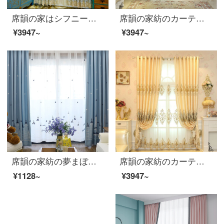
席韻の家はシフニールを紡いで透かして刺繍の客間の寝室の遮光のカーテンの窓の紗を編制して同じタイプの窓のカーテンを注文して作らせて広くて1メートル*高い2.7メートルの単価(韓のしわの針)を注文して高くなることができます。
席韻の家紡のカーテンは欧風の刺繍の遮光客間の寝室のカーテンをカスタマイズして広く1メートル*高さ2.7メートルの単価(ナノリング)を高くすることができます。
¥3947~
¥3947~
席韻の家紡の夢まぼろしの子供の城の刺繍の遮光寝室のカーテンの紗は夢の城-青い布を注文して広く1メートル*高さ2.7メートルの単価(韓国のしわの針)を注文して高くなることができます。
席韻の家紡のカーテンは完成品を注文してヨーロッパ現代の客間の寝室の刺繍のカーテンと窓のカーテンを注文して作らせます。幅1メートル*高さ2.7メートルの単価(韓国のしわのフック)は高くなります。
¥1128~
¥3947~