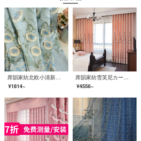
席韻家紡北欧小清新朝顔のリビングルームの遮光カーテンのつぼみが咲き始めました。青い布のオーダーメイド幅は1メートル*高さ2.7メートルの単価(ナノリング)が高くなります。
席韻家紡雪芙尼カーテン北欧カーテン居間の寝室の刺繍の遮光カーテンは同じカーテンをカスタマイズして、幅1メートル*高さ2.7メートルの単価(韓国のしわフック)を高くすることができます。
¥1814~
¥4556~