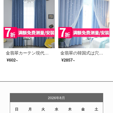
金翡翠カーテン現代簡単ベランダ高遮光カーテン書斎寝室カーテン完成品星カーテンはライトブルーの遮光75%カスタマイズできます。幅1メートルの単価の糸平屋（フック式）は2メートルから予約できます。
金翡翠の韓国式は穴が開けられないで、星の完成品のカーテンの窓の紗の寝室のベランダのネットの赤い翻り窓の2階建ての日よけのカーテンを注文して、青い布に紗の幅を加えて3メートル*高さ2.7メートル(穴を開けて式を打って平らにならします)をプラスします。
¥602~
¥2857~
2026年8月
日
月
火
水
木
金
土