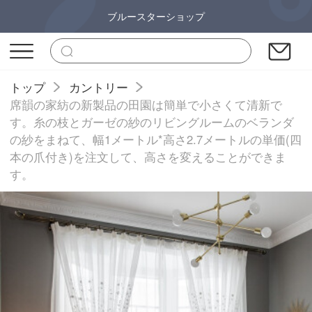
ブルースターショップ
トップ
カントリー
席韻の家紡の新製品の田園は簡単で小さくて清新で
す。糸の枝とガーゼの紗のリビングルームのベランダ
の紗をまねて、幅1メートル*高さ2.7メートルの単価(四
本の爪付き)を注文して、高さを変えることができま
す。