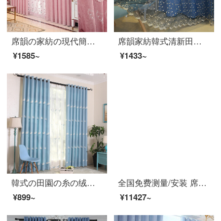
席韻の家紡の現代簡単な予約のシニールの浮き彫りの粉の刺繍のカーテンの布の層の林は染めます-粉の布のオーダーメイドの幅の1メートル*高さの2.7メートルの単価(ナノリング)は高くなることができます
席韻家紡韓式清新田園風リビングルームのバルコニーから窓の紗の新しい刺繍のカーテン糸がカスタマイズできます。シンプルで清新な風田園シリーズのさくらんぼ-青い紗(窓紗一体)は幅1メートル*高さ2.7メートルの単価(吊り穴)を注文して高くなります。
¥1585~
¥1433~
韓式の田園の糸の绒の麻は蒲公英の刺繍の遮光のカーテンの布地を刺繍して、蒲公英を注文して作らせます。青い布の高さは2.7 mです。
全国免费测量/安装 席韵家纺 窗帘 成品窗帘隔热防晒遮光 定制加厚落地仿亚麻素色客厅卧室窗帘布 1500尊享特权:下单立抵1600再送豪礼 定做宽1米*高2.7米单价（四爪钩）可改高
¥899~
¥11427~