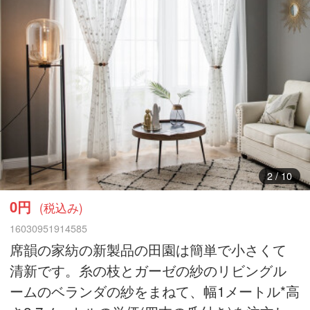
3
/
10
0円
(税込み)
16030951914585
席韻の家紡の新製品の田園は簡単で小さくて
清新です。糸の枝とガーゼの紗のリビングル
ームのベランダの紗をまねて、幅1メートル*高