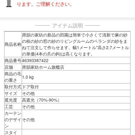
ります。ご理解ください。
アイテム説明
席韻の家紡の新品の田園は簡単で小さくて清新で麻の紗
の枝の紗の窓の紗のリビングルームのベランダの紗をま
商品名称
ねて注文して作らせます。幅1メートル*高さ2.7メートル
の単価(4本の爪の鉤)は高くなります。
商品番号
46393387422
店舗
席韻家紡ホーム旗艦店
商品の毛
1.0 kg
の重さ
取付方式
ドア取付
サイズ
その他
遮光度
高遮光（70%-90%）
工芸
その他
カーテン
のデザイ
その他
ン
スタイ