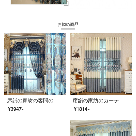
お勧め商品
席韻の家紡の客間の寝室は遮光して刺繍の窓のカーテンのカーテンの窓の紗を使って、同じ種類の窓のカーテンを注文して作らせて、幅1メートル*高さ2.7メートルの単価(4本の爪の鉤)を高くすることができます。
席韻の家紡のカーテン中国式のカーテンのリビングルームのシェニールの遮光の布のカーテンは青い海の青い空-青い布のオーダーメイドの幅1メートル*高さ2.7メートルの単価(韓国のしわのフック)を高くすることができます。
¥3947~
¥1814~