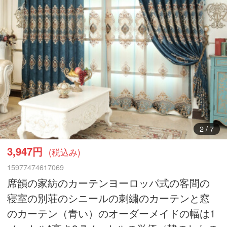
3
/
7
3,947円
(税込み)
15977474617069
席韻の家紡のカーテンヨーロッパ式の客間の
寝室の別荘のシニールの刺繍のカーテンと窓
のカーテン（青い）のオーダーメイドの幅は1