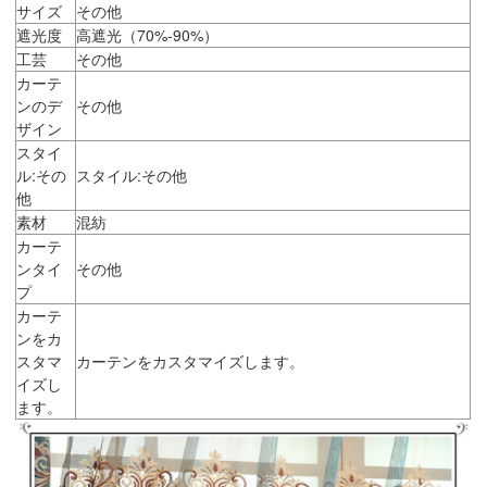
サイズ
その他
遮光度
高遮光（70%-90%）
工芸
その他
カーテ
ンのデ
その他
ザイン
スタイ
ル:その
スタイル:その他
他
素材
混紡
カーテ
ンタイ
その他
プ
カーテ
ンをカ
スタマ
カーテンをカスタマイズします。
イズし
ます。