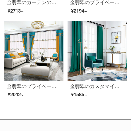
金翡翠のカーテンの子供部屋の王女部屋の寝室の高遮光フリーホールのカーテン地中海城の完成品の断熱式の日よけカーテンのカスタマイズピンクの幅4.0メートル*高さ2.7メートル（穴開け式の舗装がいっぱい）
金翡翠のプライベートオーダーメイド子供の部屋のカーテンカートンの子供の部屋のカーテンの多色の寝室の日よけの古典的な漫画のカーテン-G 24シリーズG 24-1(布)のチェーン式の1メートル幅のカスタマイズ単価
¥2713~
¥2194~
金翡翠のプライベートオーダーメイド製品北欧風シンプルなシルクのカーテンの窓紗多色リビングルームの日焼け止め遮光カーテン-G 42シリーズG 42-1(布)フック式1メートル幅オーダーメイド単価
金翡翠のカスタマイズ済み北欧風真綿のカーテン-G 16シリーズのベランダの多色のリビングルームの遮光防熱カーテンはあなたに同じ家G 16-13(紗)のフック式の1メートル幅のオーダーメイド単価をあげます。
¥2042~
¥1585~