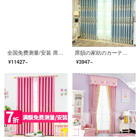
全国免费测量/安装 席韵家纺 窗帘 成品窗帘隔热防晒遮光 定制加厚落地仿亚麻素色客厅卧室窗帘布 1500尊享特权:下单立抵1600再送豪礼 定做宽1米*高2.7米单价（四爪钩）可改高
席韻の家紡のカーテンヨーロッパ式の客間の寝室の半分は遮光して刺繍のカーテンの窓の紗を使って、同じ種類の窓のカーテンをカスタマイズして広く1メートル*高さの2.7メートルの単価(ナノリング)を注文して高くなることができます。
¥11427~
¥3947~