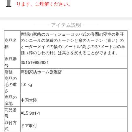
ります。ご理解ください。
アイテム説明
席韻の家紡のカーテンヨーロッパ式の客間の寝室の別荘
商品名
のシニールの刺繍のカーテンと窓のカーテン（青い）の
称
オーダーメイドの幅の1メートル*高さの2.7メートルの単
価（韓のしわの針）は高さを変えることができます。
商品番
351519992621
号
店舗
席韻家紡ホーム旗艦店
商品の
毛の重
1.0 kg
さ
商品の
中国大陸
産地
商品番
ALS 981-1
号
取付方
ドア取付
式