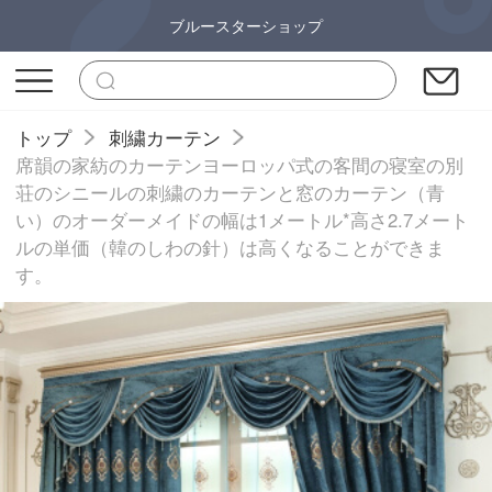
ブルースターショップ
トップ
刺繍カーテン
席韻の家紡のカーテンヨーロッパ式の客間の寝室の別
荘のシニールの刺繍のカーテンと窓のカーテン（青
い）のオーダーメイドの幅は1メートル*高さ2.7メート
ルの単価（韓のしわの針）は高くなることができま
す。