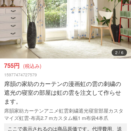
3
/
6
755円
(税込み)
15977474727579
席韻の家紡のカーテンの漫画虹の雲の刺繍の
遮光の寝室の部屋は虹の雲を注文して作らせ
ます。
席韻家紡カーテンアニメ虹雲刺繍遮光寝室部屋カスタ
マイズ虹雲-布高2.7 mカスタム幅1 m布袋4本爪
ここで表示されるのは商品原価です。代理費用、送