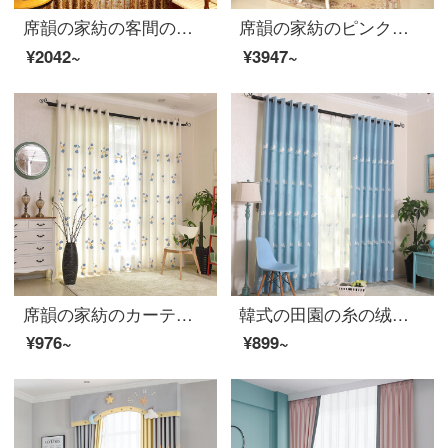
席韻の家紡の客間の刺繍のカーテンの布芸のカーテンの窓の紗は百事の亨通-カレーの布を注文して広く1メートル*高2.7メートルの単価(ナノリング)を注文して高くなることができます。
席韻の家紡のピンクの刺繍のカーテンの布の高精密な花の遮光の布のカーテンの窓の紗は同じ種類の窓のカーテンをカスタマイズして広く1メートル*高さの2.7メートルの単価(韓のしわの針)を注文して高くなることができます。
¥2042~
¥3947~
席韻の家紡のカーテン漫画の虹の雲の刺繍の遮光の寝室の部屋は虹の雲を注文して作らせます。
韓式の田園の糸の绒の麻は蒲公英の刺繍の遮光のカーテンの布地を刺繍して、蒲公英を注文して作らせます。青い布の高さは2.7 mです。
¥976~
¥899~