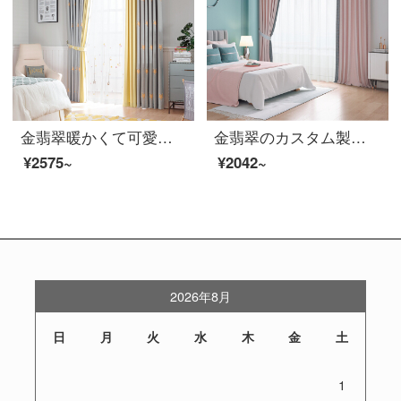
金翡翠暖かくて可愛いカスタマイズアニメ風の製品です。子供用の絨毯カーテン子供用寝室部屋の杜寛多色サンバイザー遮音カーテン布-G 38シリーズG 38-16(カーテンヘッド)マジックテープ1メートル幅オーダーメイド単価
金翡翠のカスタム製品北欧のシンプルなカーテンカーテンの窓の糸の綿の多色の寝室のリビングルームの窓の日よけの高い遮光カーテンの布-G 35シリーズG 35-6(布)のホック式の1メートル幅のオーダーメイド単価
¥2575~
¥2042~
2026年8月
日
月
火
水
木
金
土
1