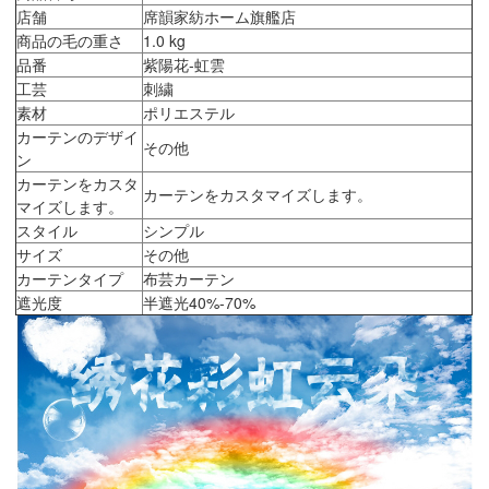
店舗
席韻家紡ホーム旗艦店
商品の毛の重さ
1.0 kg
品番
紫陽花-虹雲
工芸
刺繍
素材
ポリエステル
カーテンのデザイ
その他
ン
カーテンをカスタ
カーテンをカスタマイズします。
マイズします。
スタイル
シンプル
サイズ
その他
カーテンタイプ
布芸カーテン
遮光度
半遮光40%-70%