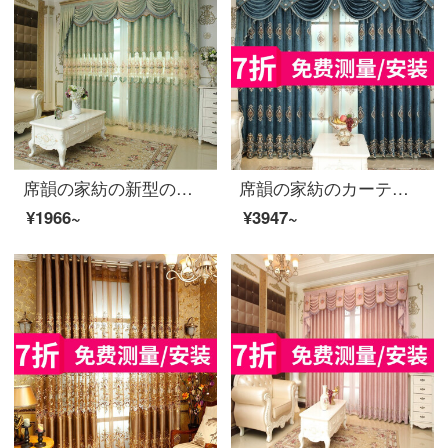
席韻の家紡の新型の客間の寝室のベランダのシニールのカーテンの刺繍の窓のカーテンはカスタマイズすることができます青緑色の布の注文して作らせます。幅1メートル*高さ2.7メートルの単価(4本の爪のフック)は高さを変えることができます。
席韻の家紡のカーテンヨーロッパ式の客間の寝室の別荘のシニールの刺繍のカーテンと窓のカーテン（青い）のオーダーメイドの幅は1メートル*高さ2.7メートルの単価（韓のしわの針）は高くなることができます。
¥1966~
¥3947~