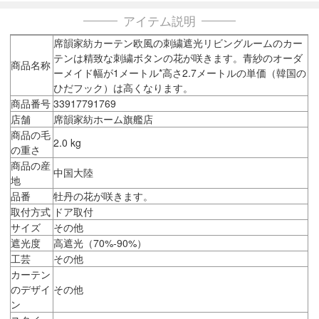
アイテム説明
席韻家紡カーテン欧風の刺繍遮光リビングルームのカー
テンは精致な刺繍ボタンの花が咲きます。青紗のオーダ
商品名称
ーメイド幅が1メートル*高さ2.7メートルの単価（韓国の
ひだフック）は高くなります。
商品番号
33917791769
店舗
席韻家紡ホーム旗艦店
商品の毛
2.0 kg
の重さ
商品の産
中国大陸
地
品番
牡丹の花が咲きます。
取付方式
ドア取付
サイズ
その他
遮光度
高遮光（70%-90%）
工芸
その他
カーテン
のデザイ
その他
ン