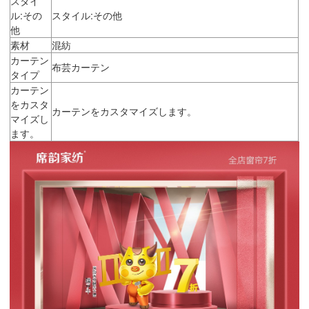
スタイ
ル:その
スタイル:その他
他
素材
混紡
カーテン
布芸カーテン
タイプ
カーテン
をカスタ
カーテンをカスタマイズします。
マイズし
ます。