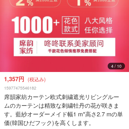
5
/
10
1,357円
(税込み)
15977475546182
席韻家紡カーテン欧式刺繍遮光リビングルー
ムのカーテンは精致な刺繍牡丹の花が咲きま
す。藍紗オーダーメイド幅1 m*高さ2.7 mの単
価(韓国ひだフック)を高くします。