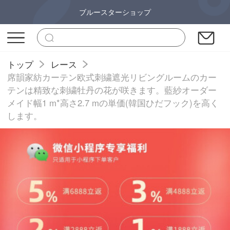
ブルースターショップ
トップ
レース
席韻家紡カーテン欧式刺繍遮光リビングルームのカー
テンは精致な刺繍牡丹の花が咲きます。藍紗オーダー
メイド幅1 m*高さ2.7 mの単価(韓国ひだフック)を高く
します。