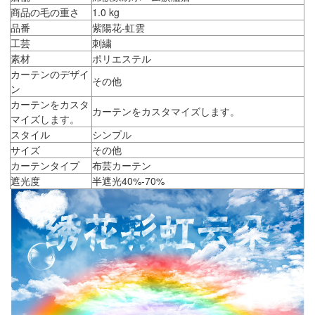
商品の毛の重さ
1.0 kg
品番
紫陽花-虹雲
工芸
刺繍
素材
ポリエステル
カーテンのデザイ
その他
ン
カーテンをカスタ
カーテンをカスタマイズします。
マイズします。
スタイル
シンプル
サイズ
その他
カーテンタイプ
布芸カーテン
遮光度
半遮光40%-70%