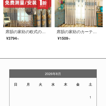
席韻の家紡の欧式のシェニールのカーテンの遮光の刺繍のカーテンは同じタイプの窓のカーテンを注文して作らせて、幅1メートル*高さ2.7メートルの単価(4本の爪のフック)を高くすることができます。
席韻の家紡のカーテンの客間の寝室は花を上げて遮光の布芸のカーテンを遮ります。秋水伊人-青い布のオーダーメイドの幅は1メートル*高さ2.7メートルの単価(ナノリング)を高めます。
¥3794~
¥1509~
2026年8月
日
月
火
水
木
金
土
1