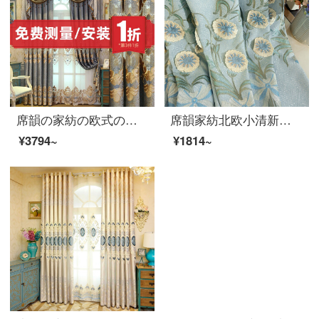
席韻の家紡の欧式のシェニールのカーテンの遮光の刺繍のカーテンは同じタイプの窓のカーテンを注文して作らせて、幅1メートル*高さ2.7メートルの単価(4本の爪のフック)を高くすることができます。
席韻家紡北欧小清新朝顔のリビングルームの遮光カーテンのつぼみが咲き始めました。青い布のオーダーメイド幅は1メートル*高さ2.7メートルの単価(ナノリング)が高くなります。
¥3794~
¥1814~