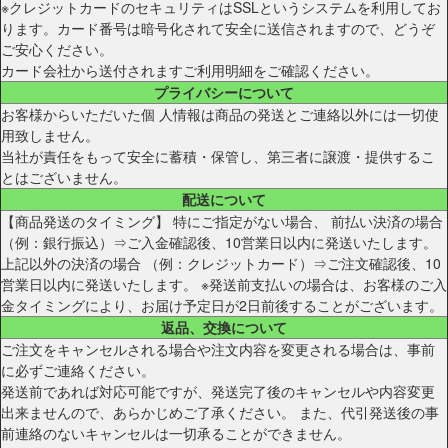
※クレジットカードのセキュリティはSSLというシステムを利用してお
ります。カード番号は暗号化されて安全に送信されますので、どうぞ
ご安心ください。
カード会社から送付されますご利用明細をご確認ください。
プライバシーについて
お客様からいただいた個 人情報は商品の発送とご連絡以外には一切使
用致しません。
当社が責任をもって安全に蓄積・保管し、第三者に譲渡・提供するこ
とはございません。
配送について
【商品発送のタイミング】 特にご指定がない場合、 前払い決済の場合
（例：銀行振込）⇒ご入金確認後、10営業日以内に発送いたします。
上記以外の決済の場合 （例：クレジットカード）⇒ご注文確認後、10
営業日以内に発送いたします。 ※発送前支払いの場合は、お客様のご入
金タイミングにより、お届け予定日が2日前後することがございます。
返品、交換について
ご注文をキャンセルされる場合や注文内容を変更される場合は、事前
に必ずご連絡ください。
発送前であれば対応可能ですが、発送完了後のキャンセルや内容変更
出来ませんので、あらかじめご了承ください。 また、代引発送後の事
前連絡のないキャンセルは一切承ることができません。