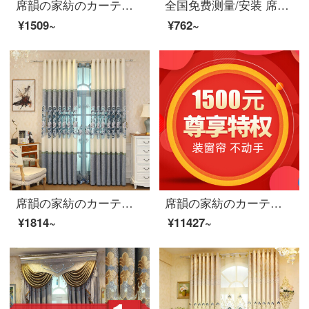
席韻の家紡のカーテンの客間の寝室は花を上げて遮光の布芸のカーテンを遮ります。秋水伊人-青い布のオーダーメイドの幅は1メートル*高さ2.7メートルの単価(ナノリング)を高めます。
全国免费测量/安装 席韵家纺 窗帘 成品窗帘隔热防晒遮光 定制加厚落地仿亚麻素色客厅卧室窗帘布 J卡通印花欧式城堡(40%-60%遮光）-2色可选 定做宽1米*高2.7米单价（吊带孔）可改高
¥1509~
¥762~
席韻の家紡のカーテン中国式のカーテンのリビングルームのシェニールの遮光の布のカーテンは青い海の青い空-青い布のオーダーメイドの幅1メートル*高さ2.7メートルの単価(韓国のしわのフック)を高くすることができます。
席韻の家紡のカーテン欧風の刺繍の遮光リビングルームのカーテンは1500省心の全屋を注文して注文して注文します。注文したら1600年の個人設計で取り付けて注文してください。幅1メートル*高さ2.7メートルの単価（韓国のひだフック）は高くなります。
¥1814~
¥11427~