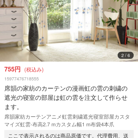
3
/
6
755円
(税込み)
15977476718555
席韻の家紡のカーテンの漫画虹の雲の刺繍の
遮光の寝室の部屋は虹の雲を注文して作らせ
ます。
席韻家紡カーテンアニメ虹雲刺繍遮光寝室部屋カスタ
マイズ虹雲-布高2.7 mカスタム幅1 m布袋4本爪
ここで表示されるのは商品原価です。代理費用、送