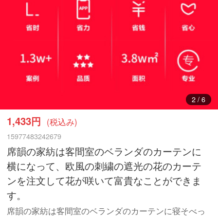
3
/
6
1,433円
(税込み)
15977483242679
席韻の家紡は客間室のベランダのカーテンに
横になって、欧風の刺繍の遮光の花のカーテ
ンを注文して花が咲いて富貴なことができま
す。
席韻の家紡は客間室のベランダのカーテンに寝そべっ