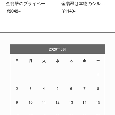
金翡翠のプライベートオーダーメイド製品北欧風シンプルなシルクのカーテンの窓紗多色リビングルームの日焼け止め遮光カーテン-G 42シリーズG 42-1(布)フック式1メートル幅オーダーメイド単価
金翡翠は本物のシルクの両面に花を提げる完成品のカーテンをまねて、日よけを遮って熱を遮ります。多色の窓の紗の寝室のリビングルームの洋式簡単な風のカーテンを注文して紫色の1.5メートル*高さ2.7メートルを作ります。
¥2042~
¥1143~
2026年8月
日
月
火
水
木
金
土
1
2
3
4
5
6
7
8
9
10
11
12
13
14
15