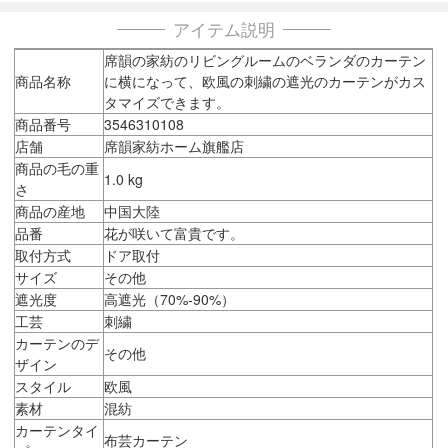
アイテム説明
席韻の家紡のリビングルームのベランダのカーテン
商品名称
に横になって、欧風の刺繍の遮光のカーテンがカス
タマイズできます。
商品番号
3546310108
店舗
席韻家紡ホーム旗艦店
商品の毛の重
1.0 kg
さ
商品の産地
中国大陸
品番
花が咲いて富貴です。
取付方式
ドア取付
サイズ
その他
遮光度
高遮光（70%-90%）
工芸
刺繍
カーテンのデ
その他
ザイン
スタイル
欧風
素材
混紡
カーテンタイ
布芸カーテン