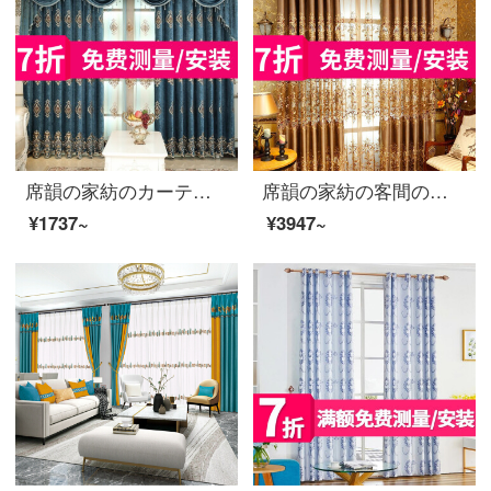
席韻の家紡のカーテンヨーロッパ式の客間の寝室の別荘のシニールの刺繍のカーテンの息はもし幽蘭-青い布は幅の1メートルを注文して作らせます*高さの2.7メートルの単価(4本の爪のフック)は高くなることができます
席韻の家紡の客間の刺繍のカーテンの布芸のカーテンの窓の紗は同じ種類の窓のカーテンを注文して注文して広く1メートル*高さの2.7メートルの単価(ナノリング)を注文して高くなることができます。
¥1737~
¥3947~