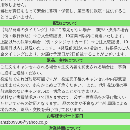
用致しません。
当社が責任をもって安全に蓄積・保管し、第三者に譲渡・提供するこ
とはございません。
配送について
【商品発送のタイミング】 特にご指定がない場合、 前払い決済の場合
（例：銀行振込）⇒ご入金確認後、10営業日以内に発送いたします。
上記以外の決済の場合 （例：クレジットカード）⇒ご注文確認後、10
営業日以内に発送いたします。 ※発送前支払いの場合は、お客様のご入
金タイミングにより、お届け予定日が2日前後することがございます。
返品、交換について
ご注文をキャンセルされる場合や注文内容を変更される場合は、事前
に必ずご連絡ください。
発送前であれば対応可能ですが、発送完了後のキャンセルや内容変更
出来ませんので、あらかじめご了承ください。 また、代引発送後の事
前連絡のないキャンセルは一切承ることができません。
送料など実費請求させて頂きますので、必ず一度商品をお受け取りい
ただいてからの対応となります。 品の欠陥や不良など当社原因による
場合のみ、返品・交換を受け付けております。
お客様サポート窓口
ahrzb09930@yahoo.co.jp
営業時間について