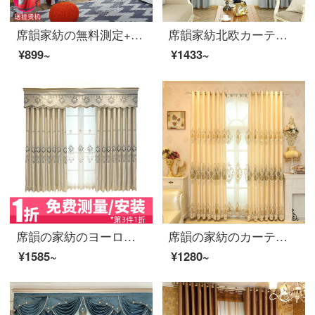
席韻家紡の無料測定+カーテンを取り付けてカーテンをカスタマイズします。部屋全体のカーテンを設計します。断熱式の日よけを防ぐために、部屋のリビングルームにカーテンを厚くします。
席韻家紡北欧カーテンカーテン遮光寝室のバルコニーのカーテンカーテンは、葦の花が咲くようにカスタマイズできます。銀布オーダーメイド幅1 m*高さ2.7 mの単価(四本爪フック)を高くします。
¥899~
¥1433~
席韻の家紡のヨーロッパ式の客間の寝室の遮光の刺繍のカーテンの寝室の客間の室内は注文して作らせます。同じ窓のカーテンを注文して作らせます。高さ1メートル*高さ2.7メートルの単価(韓国のしわのフック)は高くなります。
席韻の家紡のカーテンは既製品を注文してヨーロッパの現代の客間の寝室の刺繍のカーテンを注文して黄色の布のオーダーメイドの幅の1メートル*高さの2.7メートルの単価(韓しわの針)を決めて高くなることができます。
¥1585~
¥1280~