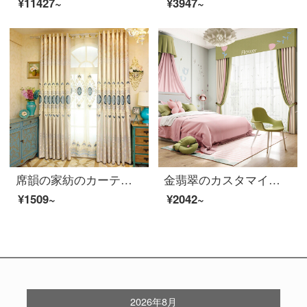
¥11427~
¥3947~
席韻の家紡のカーテンの客間の寝室は花を上げて遮光の布芸のカーテンを遮ります。秋水伊人-青い布のオーダーメイドの幅は1メートル*高さ2.7メートルの単価(ナノリング)を高めます。
金翡翠のカスタマイズアニメの図案の完成品の子供の本当の綿布のカーテンの多色の子供部屋の寝室の遮光ピンクの王女風のカーテンの布-G 23シリーズG 23-6(布)のホック式の1メートルの幅のオーダーメイドの単価
¥1509~
¥2042~
2026年8月