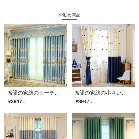
お勧め商品
席韻の家紡のカーテンヨーロッパ式の客間の寝室の半分は遮光して刺繍のカーテンの窓の紗を使って、同じ種類の窓のカーテンをカスタマイズして広く1メートル*高さの2.7メートルの単価(ナノリング)を注文して高くなることができます。
席韻の家紡の小さい清新な子供の部屋の遮光は刺繍のカーテンの窓の紗をつづり合わせて、同じ種類の窓のカーテンをカスタマイズして広く1メートル*高い2.7メートルの単価(ナノリング)を注文して高くなることができます。
¥3947~
¥3947~