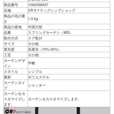
商品番号
1062058037
店舗
CR 9フラッグシップショップ
商品の毛の重
1.5 kg
さ
商品の産地
中国大陸
品番
スプリングカーテン（WS）
取付方式
ドア取付
サイズ
その他
遮光度
高遮光（70%-90%）
工芸
その他
カーテンデザ
平帷
イン
スタイル
シンプル
素材
ポリエステル
カーテンタイ
シャッター
プ
カーテンをカ
スタマイズし
カーテンをカスタマイズします。
ます。