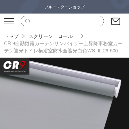
ブルースターショップ
トップ
スクリーン ロール
CR 9自動捲簾カーテンサンバイザー上昇降事務室カー
テン遮光トイレ横浴室防水全遮光白色WS-JL 29-500