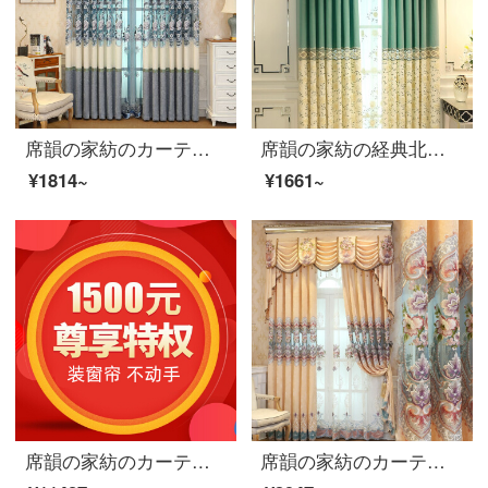
席韻の家紡のカーテン中国式のカーテンのリビングルームのシェニールの遮光の布のカーテンは青い海の青い空-青い布のオーダーメイドの幅1メートル*高さ2.7メートルの単価(韓国のしわのフック)を高くすることができます。
席韻の家紡の経典北欧風のカーテンの刺繍のカーテンの布の居間の部屋のカーテンは注文して作らせて、幅1メートル*高さ2.7メートルの単価(4本の爪付き)を高くすることができます。
¥1814~
¥1661~
席韻の家紡のカーテン欧風の刺繍の遮光リビングルームのカーテンは1500省心の全屋を注文して注文して注文します。注文したら1600年の個人設計で取り付けて注文してください。幅1メートル*高さ2.7メートルの単価（韓国のひだフック）は高くなります。
席韻の家紡のカーテンの新型のヨーロッパ式の客間の寝室のシニールの遮光の刺繍の窓のカーテンのカーテンは同じ種類の窓のカーテン（カレーの色）をカスタマイズして広くて1メートル*高い2.7メートルの単価（ナノリング）を注文して高くなることができます。