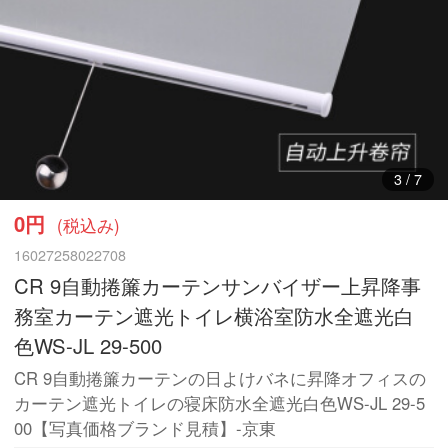
3
/
7
0円
(税込み)
16027258022708
CR 9自動捲簾カーテンサンバイザー上昇降事
務室カーテン遮光トイレ横浴室防水全遮光白
色WS-JL 29-500
CR 9自動捲簾カーテンの日よけバネに昇降オフィスの
カーテン遮光トイレの寝床防水全遮光白色WS-JL 29-5
00【写真価格ブランド見積】-京東