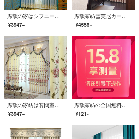
席韻の家はシフニールを紡いで透かして刺繍の客間の寝室の遮光のカーテンの窓の紗を編制して同じタイプの窓のカーテンを注文して作らせて広くて1メートル*高い2.7メートルの単価(韓のしわの針)を注文して高くなることができます。
席韻家紡雪芙尼カーテン北欧カーテン居間の寝室の刺繍の遮光カーテンは同じカーテンをカスタマイズして、幅1メートル*高さ2.7メートルの単価(韓国のしわフック)を高くすることができます。
¥3947~
¥4556~
席韻の家紡は客間室のベランダのカーテンに横になって、欧風の刺繍の遮光花のカーテンを注文して、同じカーテンを注文して作らせて、幅1メートル*高さ2.7メートルの単価(四フック)を高くすることができます。
席韻家紡の全国無料設置測定カーテンの窓紗の取り付け補助料などの諸費用をカスタマイズしてリンクを追加することができます。
¥3947~
¥121~