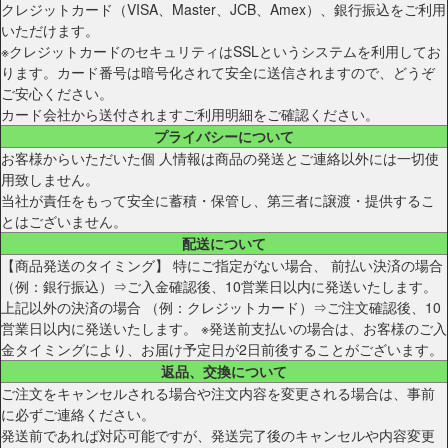
クレジットカード（VISA、Master、JCB、Amex）、銀行振込をご利用
いただけます。
※クレジットカードのセキュリティはSSLというシステムを利用してお
ります。カード番号は暗号化されて安全に送信されますので、どうぞ
ご安心ください。
カード会社から送付されますご利用明細をご確認ください。
プライバシーについて
お客様からいただいた個 人情報は商品の発送とご連絡以外には一切使
用致しません。
当社が責任をもって安全に蓄積・保管し、第三者に譲渡・提供するこ
とはございません。
配送について
【商品発送のタイミング】 特にご指定がない場合、 前払い決済の場合
（例：銀行振込）⇒ご入金確認後、10営業日以内に発送いたします。
上記以外の決済の場合 （例：クレジットカード）⇒ご注文確認後、10
営業日以内に発送いたします。 ※発送前支払いの場合は、お客様のご入
金タイミングにより、お届け予定日が2日前後することがございます。
返品、交換について
ご注文をキャンセルされる場合や注文内容を変更される場合は、事前
に必ずご連絡ください。
発送前であれば対応可能ですが、発送完了後のキャンセルや内容変更