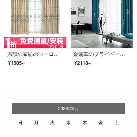
席韻の家紡のヨーロッパ式の客間の寝室の遮光の刺繍のカーテンの寝室の客間の室内は注文して作らせます。同じ窓のカーテンを注文して作らせます。高さ1メートル*高さ2.7メートルの単価(韓国のしわのフック)は高くなります。
金翡翠のプライベートオーダーメイド製品北欧のシンプルな風真糸の綿のカーテンの窓には多色のリビングルームの窓が厚く、高遮光のカーテンが付いています。G 39シリーズG 39-1（布）の穴を開けます。
¥1585~
¥2118~
2026年8月
日
月
火
水
木
金
土