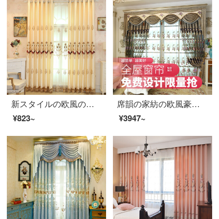
新スタイルの欧風の刺繍のカーテンを貼ります。シフォンの刺繍のカーテンを貼ります。リビングルームの書斎のカーテンをカスタマイズします。フェイリス-黄の布地の高さが2.7 mです。高さを変えて注文してください。幅1 mの布袋の4本爪フックです。
席韻の家紡の欧風豪華な別荘の客間の布芸のカーテンの窓の紗は同じ種類の窓のカーテン（青い）を注文して広くして1メートル*高い2.7メートルの単価（ナノリング）を注文して高くすることができます。
¥823~
¥3947~