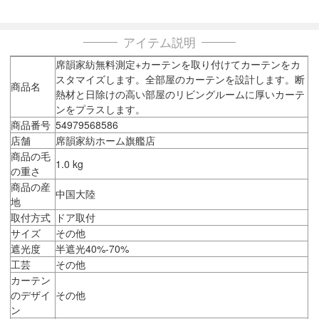
アイテム説明
席韻家紡無料測定+カーテンを取り付けてカーテンをカ
スタマイズします。全部屋のカーテンを設計します。断
商品名
熱材と日除けの高い部屋のリビングルームに厚いカーテ
ンをプラスします。
商品番号
54979568586
店舗
席韻家紡ホーム旗艦店
商品の毛
1.0 kg
の重さ
商品の産
中国大陸
地
取付方式
ドア取付
サイズ
その他
遮光度
半遮光40%-70%
工芸
その他
カーテン
のデザイ
その他
ン