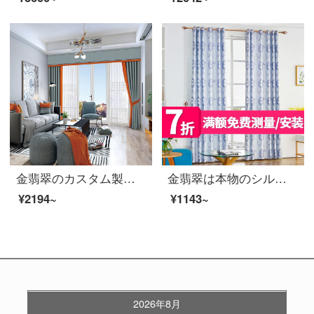
金翡翠のカスタム製品2020新式北欧風真糸綿のカーテンは多色リビングルームの窓のブラインドカーテン-G 06シリーズG 06-1(布)フック式の1メートル幅オーダーメイド単価です。
金翡翠は本物のシルクの両面に花を提げる完成品のカーテンをまねて、日よけを遮って熱を遮ります。多色の窓の紗の寝室のリビングルームの洋式簡単な風のカーテンを注文して紫色の1.5メートル*高さ2.7メートルを作ります。
¥2194~
¥1143~
2026年8月