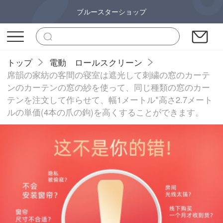
ブルースターショップ
トップ
電動 ロールスクリーン
席韻の家紡の客間の寝室は遮光して刺繍の窓のカーテ
ンのカーテンの窓の紗を使って、同じ種類の窓のカー
テンを注文して作らせて、幅1メートル*高さ2.7メート
ルの単価(4本の爪の鉤)を高くすることができます。