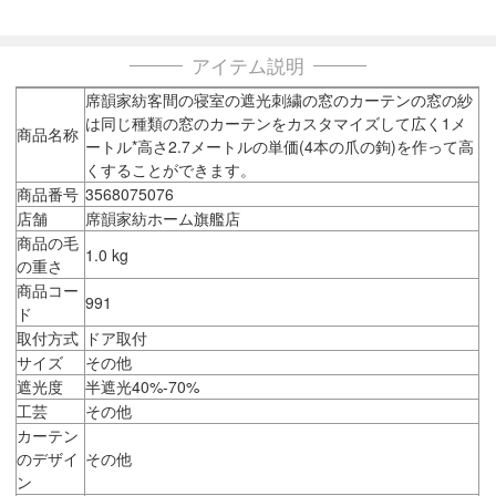
アイテム説明
席韻家紡客間の寝室の遮光刺繍の窓のカーテンの窓の紗
は同じ種類の窓のカーテンをカスタマイズして広く1メ
商品名称
ートル*高さ2.7メートルの単価(4本の爪の鉤)を作って高
くすることができます。
商品番号
3568075076
店舗
席韻家紡ホーム旗艦店
商品の毛
1.0 kg
の重さ
商品コー
991
ド
取付方式
ドア取付
サイズ
その他
遮光度
半遮光40%-70%
工芸
その他
カーテン
のデザイ
その他
ン