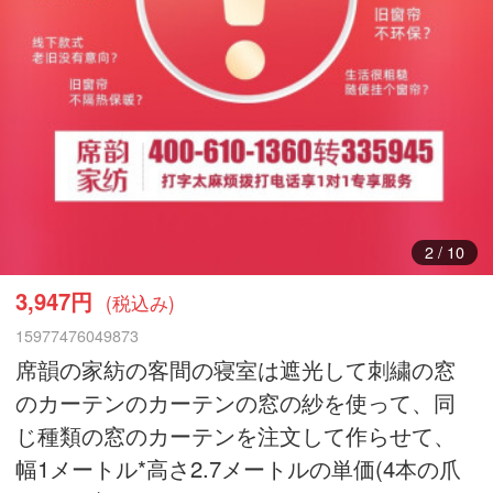
3
/
10
3,947円
(税込み)
15977476049873
席韻の家紡の客間の寝室は遮光して刺繍の窓
のカーテンのカーテンの窓の紗を使って、同
じ種類の窓のカーテンを注文して作らせて、
幅1メートル*高さ2.7メートルの単価(4本の爪