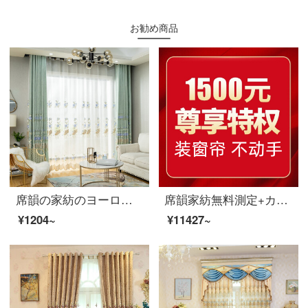
お勧め商品
席韻の家紡のヨーロッパ式の客間の寝室の遮光の刺繍のカーテンの完成品は青玉案を注文して作らせます。糸を配合して幅1メートル*高さ2.7メートルの単価(四本の爪)を注文して高くすることができます。
席韻家紡無料測定+カーテンを取り付けてカーテンをカスタマイズし、部屋全体のカーテンをカスタマイズします。防熱、日焼け止め、高遮光、寝室のリビングルームにカーテンを厚くして1500枚の特権を享受します。
¥1204~
¥11427~