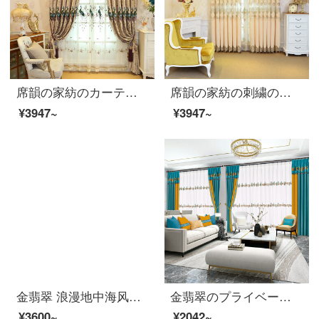
席韻の家紡のカーテンの寝室のカーテンの民族風のクジャクの雪の尼爾と窓のカーテンの注文して作らせます。幅1メートル*高さ2.7メートルの単価(ナノリング)は高くなります。
席韻の家紡の刺繍の半遮光のシェニールのカーテンの布の窓の紗は同じ種類の窓のカーテンをカスタマイズして広く1メートル*高さの2.7メートルの単価(ナノリング)を注文して高くなることができます。
¥3947~
¥3947~
金翡翠 浪漫地中海风情三色拼接窗帘 卧室客厅可定制 红+米黄+浅蓝 3.5米宽*2.7米高（打孔式一片）
金翡翠のプライベートオーダーメイド製品北欧風シンプルなシルクのカーテンの窓紗多色リビングルームの日焼け止め遮光カーテン-G 42シリーズG 42-1(布)フック式1メートル幅オーダーメイド単価
¥3600~
¥2042~