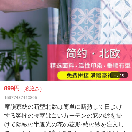
5
/
10
899円
(税込み)
15977487413805
席韻家紡の新型北欧は簡単に断熱して日よけ
する客間の寝室は白いカーテンの窓の紗を掛
けて陽絨の半遮光の花の菱形-藍の紗を注文し