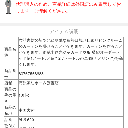
代理購入のため、商品詳細は外国語のみ表示してお
ります。ご理解ください。
アイテム説明
席韻家紡の新型北欧簡単な断熱日焼け止めリビングルーム
のカーテンを掛けることができます。カーテンを作ること
商品名
ができます。陽絨半遮光ジャカード菱形-藍紗オーダーメ
称
イド幅1メートル*高さ2.7メートルの単価(ナノリング)を高
くします。
商品番
60767563688
号
店舗
席韻家紡ホーム旗艦店
商品の
毛の重
1.0 kg
さ
商品の
中国大陸
産地
品番
ALS 620
取付方