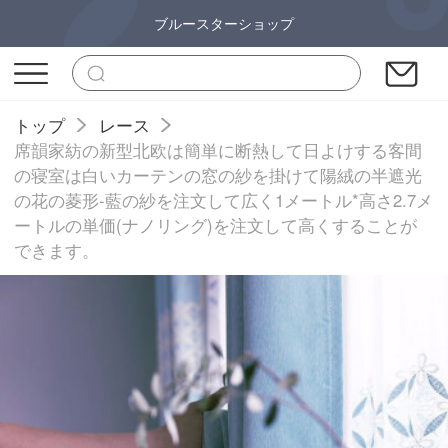
ブルースターショップ
トップ
レース
席韻家紡の新型北欧は簡単に断熱して日よけする客間
の寝室は白いカーテンの窓の紗を掛けて陽絨の半遮光
の花の菱形-藍の紗を注文して広く1メートル*高さ2.7メ
ートルの単価(ナノリング)を注文して高くすることが
できます。