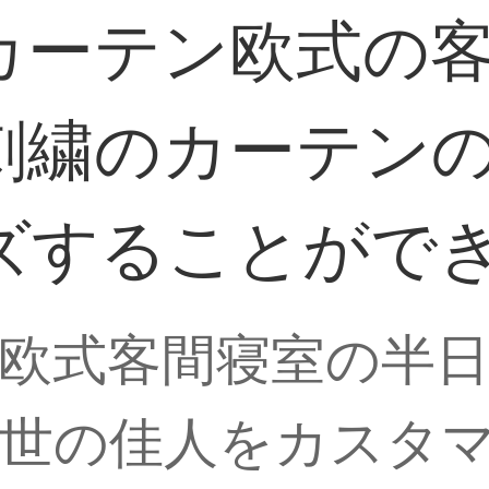
カーテン欧式の
刺繍のカーテン
ズすることがで
欧式客間寝室の半
絶世の佳人をカスタ