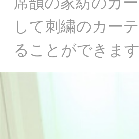
席韻の家紡のカー
して刺繍のカー
ることができま