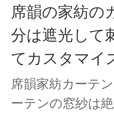
席韻の家紡の
分は遮光して
てカスタマイ
席韻家紡カーテン
ーテンの窓紗は