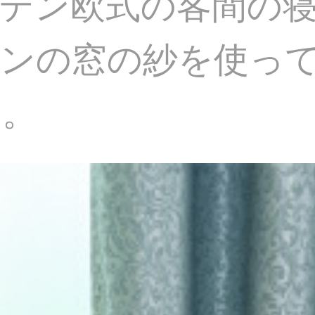
テン欧式の客間の
テンの窓の紗を使っ
す。